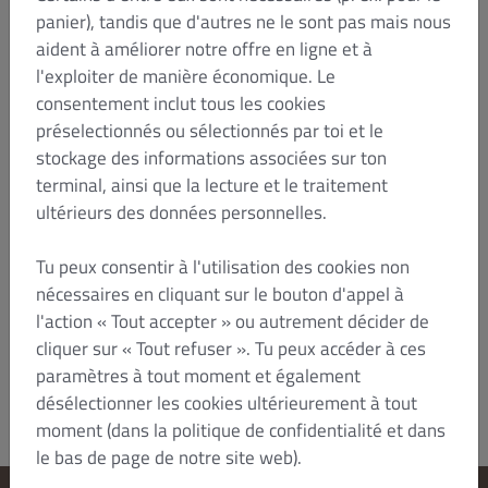
prévaloir des dispositions impératives de la loi du
panier), tandis que d'autres ne le sont pas mais nous
En tant que
pays dans lequel vous résidez.
aident à améliorer notre offre en ligne et à
consommateur, vous bénéficiez de toutes les
l'exploiter de manière économique. Le
dispositions impératives du droit local.Les
consentement inclut tous les cookies
présentes conditions générales sont régies par le
préselectionnés ou sélectionnés par toi et le
droit français. En tant que consommateur, vous
bénéficiez de toutes les dispositions impératives
stockage des informations associées sur ton
du droit du pays dans lequel vous êtes domicilié.
terminal, ainsi que la lecture et le traitement
Rien dans les présentes CGV, y compris le
ultérieurs des données personnelles.
paragraphe ci-dessus, ne porte atteinte à votre
droit, en tant que consommateur, de vous prévaloir
Tu peux consentir à l'utilisation des cookies non
de ces dispositions impératives du droit local.
nécessaires en cliquant sur le bouton d'appel à
Statut : Juillet 2023/HTZ
l'action « Tout accepter » ou autrement décider de
Dish Order_B2C_T&C_V6_Jul 2023_fr
cliquer sur « Tout refuser ». Tu peux accéder à ces
paramètres à tout moment et également
désélectionner les cookies ultérieurement à tout
moment (dans la politique de confidentialité et dans
le bas de page de notre site web).