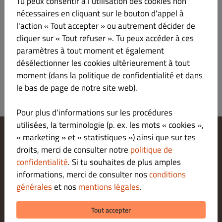
Tu peux consentir à l'utilisation des cookies non
Bo Bun Veggie
€ 14.90
nécessaires en cliquant sur le bouton d'appel à
l'action « Tout accepter » ou autrement décider de
cliquer sur « Tout refuser ». Tu peux accéder à ces
Nems végétariens.
paramètres à tout moment et également
désélectionner les cookies ultérieurement à tout
moment (dans la politique de confidentialité et dans
le bas de page de notre site web).
Pour plus d'informations sur les procédures
utilisées, la terminologie (p. ex. les mots « cookies »,
« marketing » et « statistiques ») ainsi que sur tes
Modifier les paramètres relatifs aux cookies
droits, merci de consulter notre
politique de
Contactez-nous
confidentialité
. Si tu souhaites de plus amples
Politique De Confidentialité
informations, merci de consulter nos
conditions
Conditions Générales
générales
et nos
mentions légales
.
Legal notice
MODES DE PAIEMENT POUR LE RETRAIT SUR PLACE
Tout accepter