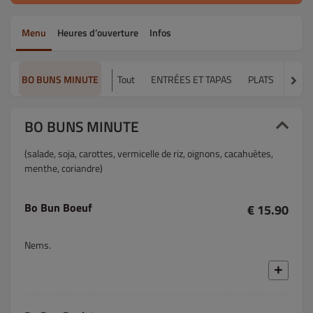
Menu
Heures d’ouverture
Infos
BO BUNS MINUTE
Tout
ENTRÉES ET TAPAS
PLATS
BO B
BO BUNS MINUTE
(salade, soja, carottes, vermicelle de riz, oignons, cacahuètes,
menthe, coriandre)
Bo Bun Boeuf
€ 15.90
Nems.