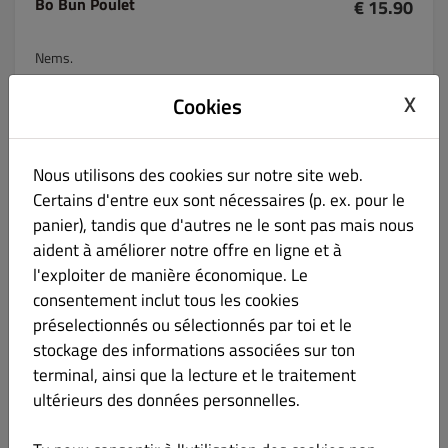
Bo Bun Poulet
€ 15.90
Nems.
X
Cookies
Bo Bun Saumon
€ 15.90
Nous utilisons des cookies sur notre site web.
Certains d'entre eux sont nécessaires (p. ex. pour le
Wontons.
panier), tandis que d'autres ne le sont pas mais nous
aident à améliorer notre offre en ligne et à
l'exploiter de manière économique. Le
consentement inclut tous les cookies
Bo Bun Crevettes
€ 15.90
préselectionnés ou sélectionnés par toi et le
stockage des informations associées sur ton
Wontons.
terminal, ainsi que la lecture et le traitement
ultérieurs des données personnelles.