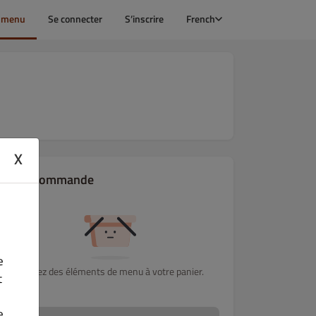
e menu
Se connecter
S’inscrire
French
X
Votre commande
e
Ajoutez des éléments de menu à votre panier.
t
e