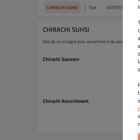
CHIRACHI SUHSI
Tout
ENTRÉES ET TAP
CHIRACHI SUHSI
c
(Bol de riz vinaigré avec assortiment de sashimi)
Chirachi Saumon
s
s
Chirachi Assortiment
p