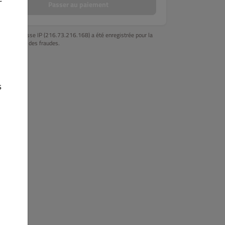
Passer au paiement
.
S BAR
SUSHIS ROCK'N ROLLS
CHIRACHI SUHSI
MENU ENFAN
Votre adresse IP (216.73.216.168) a été enregistrée pour la
prévention des fraudes.
s
e