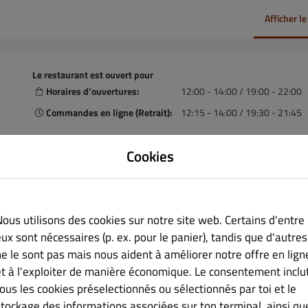
Afficher l
Le restaurant est ouvert pour
Horaires d’ouvertures:
12:00 - 14:00 / 19:00 - 22:00
Commandes en ligne (Retrait):
12:15 - 14:00 / 19:30 - 21:45
Cookies
ns
Nous utilisons des cookies sur notre site web. Certains d'entre
ner l’heure de retrait
ux sont nécessaires (p. ex. pour le panier), tandis que d'autres
ne le sont pas mais nous aident à améliorer notre offre en lign
et à l'exploiter de manière économique. Le consentement inclu
tous les cookies préselectionnés ou sélectionnés par toi et le
stockage des informations associées sur ton terminal, ainsi qu