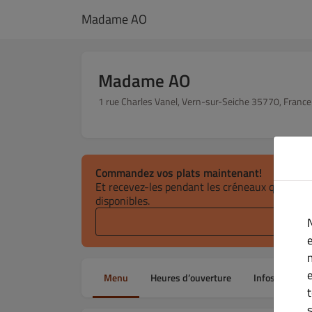
Madame AO
Madame AO
1 rue Charles Vanel, Vern-sur-Seiche 35770, France
Commandez vos plats maintenant!
Et recevez-les pendant les créneaux quotidie
disponibles.
Sélection
e
Menu
Heures d’ouverture
Infos