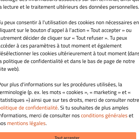
la lecture et le traitement ultérieurs des données personnelles
AS
PLATS
BO BUNS MINUTE
ACCOMPAGNEMENTS
SUSHI
Tu peux consentir à l'utilisation des cookies non nécessaires en
liquant sur le bouton d'appel à l'action « Tout accepter » ou
autrement décider de cliquer sur « Tout refuser ». Tu peux
accéder à ces paramètres à tout moment et également
désélectionner les cookies ultérieurement à tout moment (dan
€ 16.90
la politique de confidentialité et dans le bas de page de notre
ite web).
Pour plus d'informations sur les procédures utilisées, la
terminologie (p. ex. les mots « cookies », « marketing » et «
tatistiques ») ainsi que sur tes droits, merci de consulter notr
€ 17.90
olitique de confidentialité
. Si tu souhaites de plus amples
informations, merci de consulter nos
conditions générales
et
nos
mentions légales
.
Tout accepter